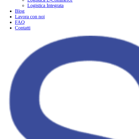
Logistica Integrata
Blog
Lavora con noi
FAQ
Contatti