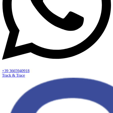
+39 3665940918
Track & Trace