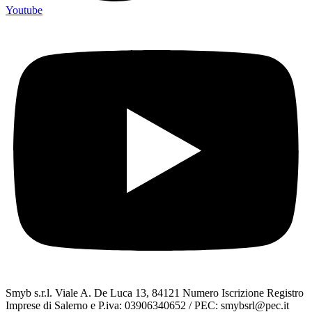
Youtube
Smyb s.r.l. Viale A. De Luca 13, 84121 Numero Iscrizione Registro
Imprese di Salerno e P.iva: 03906340652 / PEC: smybsrl@pec.it