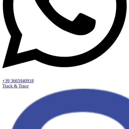
+39 3665940918
Track & Trace