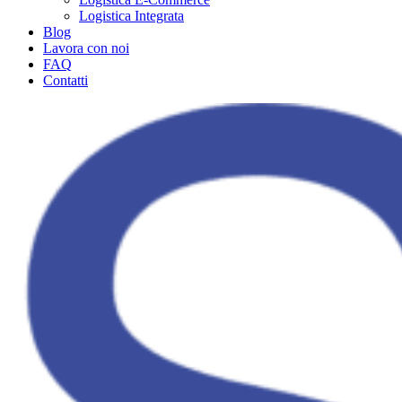
Logistica Integrata
Blog
Lavora con noi
FAQ
Contatti