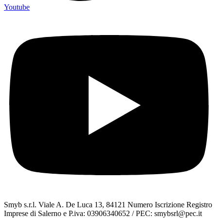
Youtube
Smyb s.r.l. Viale A. De Luca 13, 84121 Numero Iscrizione Registro
Imprese di Salerno e P.iva: 03906340652 / PEC: smybsrl@pec.it