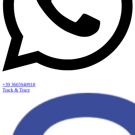
+39 3665940918
Track & Trace