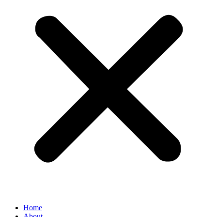
Home
About