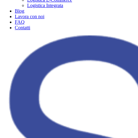
Logistica Integrata
Blog
Lavora con noi
FAQ
Contatti