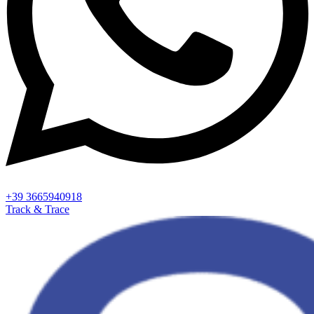
+39 3665940918
Track & Trace