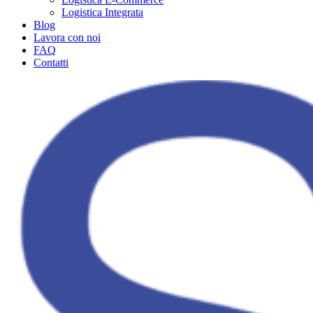
Logistica Integrata
Blog
Lavora con noi
FAQ
Contatti