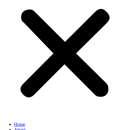
Home
About