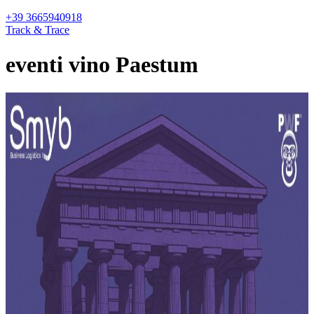
+39 3665940918
Track & Trace
eventi vino Paestum