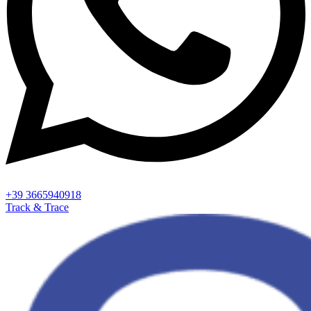
+39 3665940918
Track & Trace