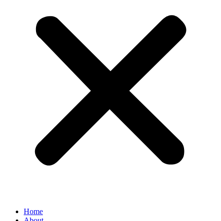
Home
About