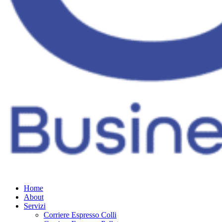
Home
About
Servizi
Corriere Espresso Colli