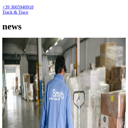
+39 3665940918
Track & Trace
news