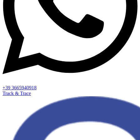
+39 3665940918
Track & Trace