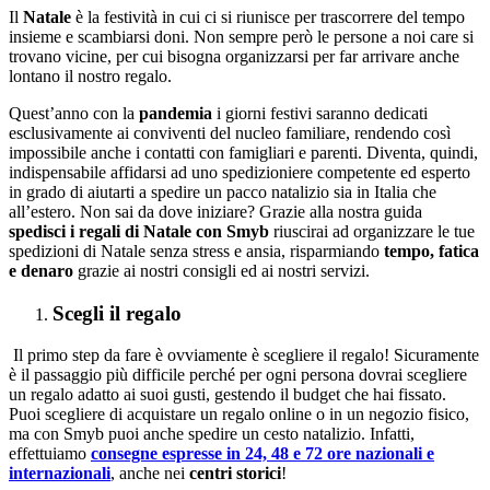
Il
Natale
è la festività in cui ci si riunisce per trascorrere del tempo
insieme e scambiarsi doni. Non sempre però le persone a noi care si
trovano vicine, per cui bisogna organizzarsi per far arrivare anche
lontano il nostro regalo.
Quest’anno con la
pandemia
i giorni festivi saranno dedicati
esclusivamente ai conviventi del nucleo familiare, rendendo così
impossibile anche i contatti con famigliari e parenti. Diventa, quindi,
indispensabile affidarsi ad uno spedizioniere competente ed esperto
in grado di aiutarti a spedire un pacco natalizio sia in Italia che
all’estero. Non sai da dove iniziare? Grazie alla nostra guida
spedisci i regali di Natale con Smyb
riuscirai ad organizzare le tue
spedizioni di Natale senza stress e ansia, risparmiando
tempo, fatica
e denaro
grazie ai nostri consigli ed ai nostri servizi.
Scegli il regalo
Il primo step da fare è ovviamente è scegliere il regalo! Sicuramente
è il passaggio più difficile perché per ogni persona dovrai scegliere
un regalo adatto ai suoi gusti, gestendo il budget che hai fissato.
Puoi scegliere di acquistare un regalo online o in un negozio fisico,
ma con Smyb puoi anche spedire un cesto natalizio. Infatti,
effettuiamo
consegne espresse in 24, 48 e 72 ore nazionali e
internazionali
, anche nei
centri storici
!