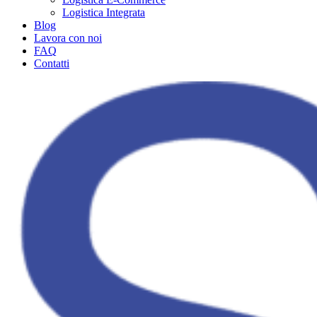
Logistica Integrata
Blog
Lavora con noi
FAQ
Contatti