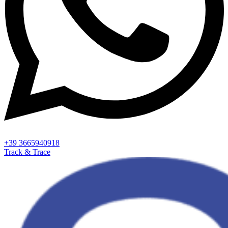
+39 3665940918
Track & Trace