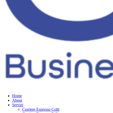
Home
About
Servizi
Corriere Espresso Colli