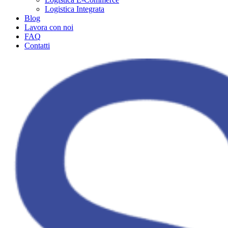
Logistica Integrata
Blog
Lavora con noi
FAQ
Contatti