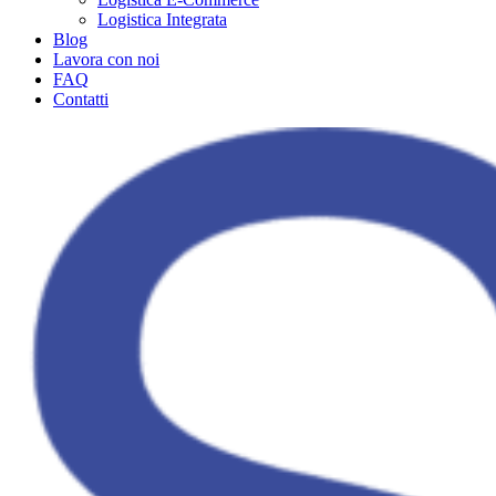
Logistica Integrata
Blog
Lavora con noi
FAQ
Contatti