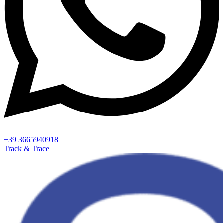
+39 3665940918
Track & Trace