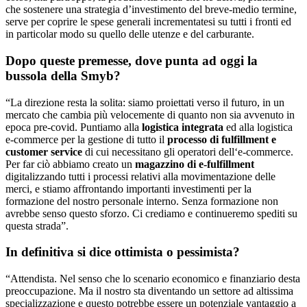
che sostenere una strategia d’investimento del breve-medio termine,
serve per coprire le spese generali incrementatesi su tutti i fronti ed
in particolar modo su quello delle utenze e del carburante.
Dopo queste premesse, dove punta ad oggi la
bussola della Smyb?
“La direzione resta la solita: siamo proiettati verso il futuro, in un
mercato che cambia più velocemente di quanto non sia avvenuto in
epoca pre-covid. Puntiamo alla
logistica integrata
ed alla logistica
e-commerce per la gestione di tutto il
processo di fulfillment e
customer service
di cui necessitano gli operatori dell‘e-commerce.
Per far ciò abbiamo creato un
magazzino di e-fulfillment
digitalizzando tutti i processi relativi alla movimentazione delle
merci, e stiamo affrontando importanti investimenti per la
formazione del nostro personale interno. Senza formazione non
avrebbe senso questo sforzo. Ci crediamo e continueremo spediti su
questa strada”.
In definitiva si dice ottimista o pessimista?
“Attendista. Nel senso che lo scenario economico e finanziario desta
preoccupazione. Ma il nostro sta diventando un settore ad altissima
specializzazione e questo potrebbe essere un potenziale vantaggio a