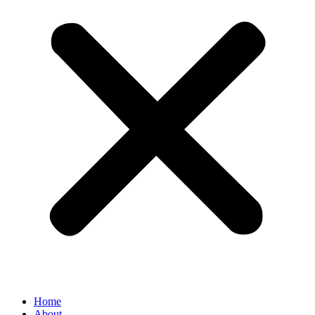
Home
About