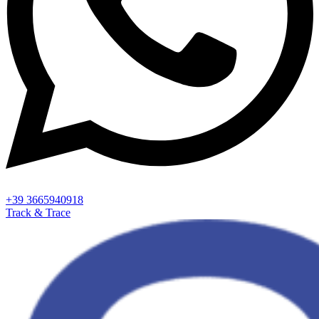
+39 3665940918
Track & Trace