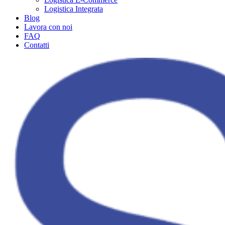
Logistica Integrata
Blog
Lavora con noi
FAQ
Contatti