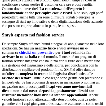
quale prezzo applicare ai prodotti, quali sono i tempi e i costi di
spedizione e come gestire il customer care pre e post vendita.
Quanto dovrai investire?
La consulenza dell’esperto è
fondamentale anche per capire costi e ricavi
. Non solo, egli potrà
prospettarti anche tutta una serie di misure, statali o europee, a
sostegno di start-up innovative o della digitalizzazione delle aziende
che possano coprire, almeno in parte, le tue spese.
Smyb esperto nel fashion service
Da sempre Smyb affianca brand e negozi di abbigliamento nelle loro
spedizioni.
Se hai un negozio fisico e vuoi avviare un e-
commerce
chiedici un preventivo
per i tuoi ordini da far
arrivare in tutta Italia e nel mondo.
Il nostro è un progetto di
fashion service integrato che ha inizio con il ritiro della merce fino
alla gestione del magazzino e delle scorte, per concludersi con la
distribuzione capillare del prodotto finito. SMYB offre dunque
un’
offerta completa in termini di logistica distributiva alle
aziende del settore
. Tutte le consegne sono gestite con precisione e
tempestività. Se hai problemi di spazio in magazzino o non hai un
magazzino non preoccuparti!
I capi verranno movimentati
direttamente dai nostri depositi appositamente allestiti con
strutture metalliche industriali a stender appendiabiti
. Anche i
veicoli furgonati sono attrezzati nello stesso modo, così da poter
garantire che i capi giungano a destinazione esattamente come usciti