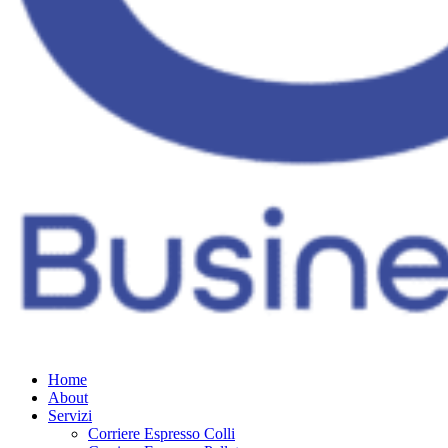
Home
About
Servizi
Corriere Espresso Colli