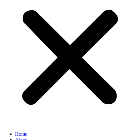
Home
About