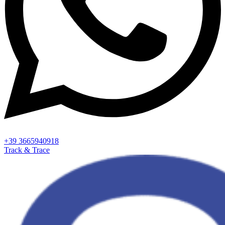
+39 3665940918
Track & Trace