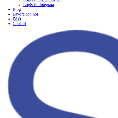
Logistica Integrata
Blog
Lavora con noi
FAQ
Contatti