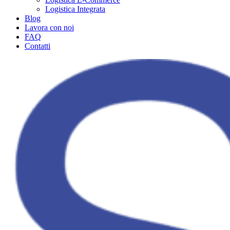
Logistica Integrata
Blog
Lavora con noi
FAQ
Contatti