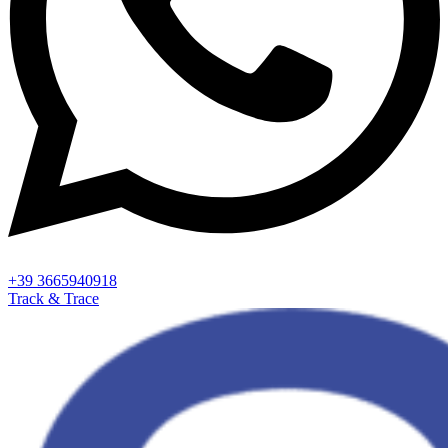
+39 3665940918
Track & Trace