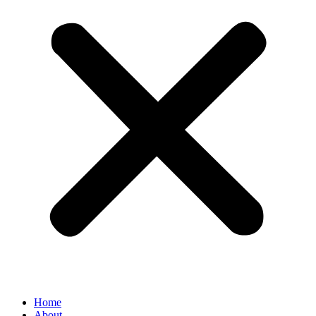
Home
About