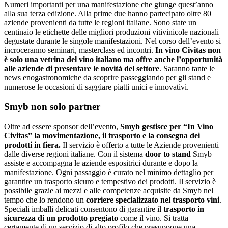
Numeri importanti per una manifestazione che giunge quest’anno
alla sua terza edizione. Alla prime due hanno partecipato oltre 80
aziende provenienti da tutte le regioni italiane. Sono state un
centinaio le etichette delle migliori produzioni vitivinicole nazionali
degustate durante le singole manifestazioni. Nel corso dell’evento si
incroceranno seminari, masterclass ed incontri.
In vino Civitas non
è solo una vetrina del vino italiano ma offre anche l’opportunità
alle aziende di presentare le novità del settore
. Saranno tante le
news enogastronomiche da scoprire passeggiando per gli stand e
numerose le occasioni di saggiare piatti unici e innovativi.
Smyb non solo partner
Oltre ad essere sponsor dell’evento,
Smyb gestisce per “In Vino
Civitas” la movimentazione, il trasporto e la consegna dei
prodotti in fiera.
Il servizio è offerto a tutte le Aziende provenienti
dalle diverse regioni italiane. Con il sistema
door to stand
Smyb
assiste e accompagna le aziende espositrici durante e dopo la
manifestazione. Ogni passaggio è curato nel minimo dettaglio per
garantire un trasporto sicuro e tempestivo dei prodotti. Il servizio è
possibile grazie ai mezzi e alle competenze acquisite da Smyb nel
tempo che lo rendono un
corriere specializzato nel trasporto vini
.
Speciali imballi delicati consentono di garantire il
trasporto in
sicurezza di un prodotto pregiato
come il vino. Si tratta
certamente di un servizio di alto profilo che presuppone una