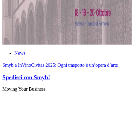
News
Smyb a InVinoCivitas 2025: Ogni trasporto è un’opera d’arte
Spedisci con Smyb!
Moving Your Business