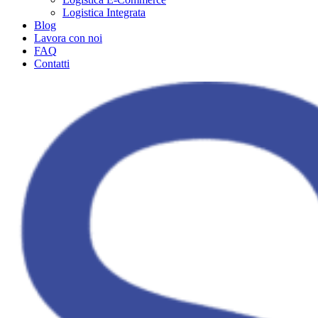
Logistica Integrata
Blog
Lavora con noi
FAQ
Contatti