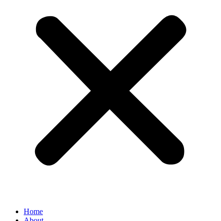
Home
About