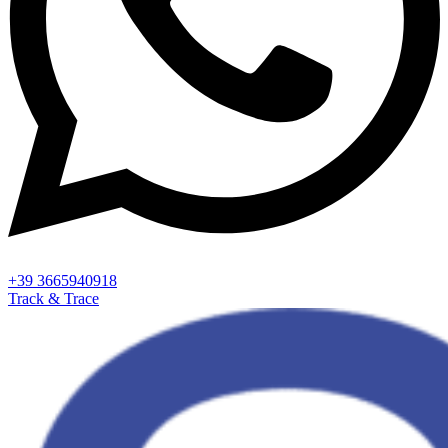
+39 3665940918
Track & Trace